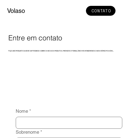
Volaso
CONTATO
Entre em contato
FAÇA UMA PERGUNTA OU DEIXE UM FEEDBACK SOBRE OS NOSSOS PRODUTOS. PREENCHA O FORMULÁRIO E RESPONDEREMOS O MAIS RÁPIDO POSSÍVEL.
Nome
*
Sobrenome
*