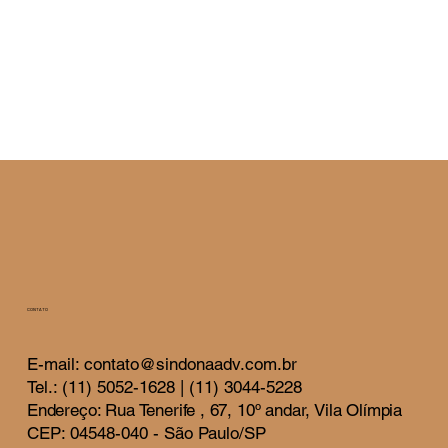
CONTATO
E-mail: contato@sindonaadv.com.br
Tel.: (11) 5052-1628 | (11) 3044-5228
Endereço: Rua Tenerife , 67, 10º andar, Vila Olímpia
CEP: 04548-040 - São Paulo/SP